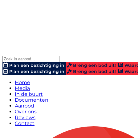
Plan een bezichtiging in
Breng een bod uit!
Waard
Plan een bezichtiging in
Breng een bod uit!
Waard
Home
Media
In de buurt
Documenten
Aanbod
Over ons
Reviews
Contact