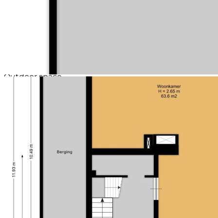
2nd floor
Op de tweede verdieping bevindt zich een ruime
overloop met toegang tot de 5e slaapkamer. Deze
creatieve indeling biedt meerdere mogelijkheden - of
het nu gaat om een extra slaapkamer, een
thuiswerkplek of een hobbykamer.
Outdoor space
En laten we de buitenruimte niet vergeten! De
zonnige achtertuin, gelegen aan het water, is een
waar paradijs voor buitenliefhebbers. Met een
zonnescherm dat de benodigde schaduw biedt, kunt
u op elk moment van de dag genieten van de
prachtige omgeving en het uitzicht over de Gouwe.
Dit is dé plek om te ontspannen, een tuinfeest te
geven of simpelweg te genieten van de rust die dit
unieke plekje met zich meebrengt.
Bij deze woning hoort uiteraard ook een garage, wat
perfect is voor het parkeren van uw auto of het veilig
opbergen van uw waardevolle spullen. Tevens is er
voldoende parkeergelegenheid op eigen terrein, wat
het comfort alleen maar vergroot.