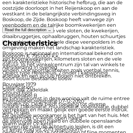
een karakteristieke historische hefbrug, die aan de
oostzijde doorloopt in het Reijerskoop en aan de
westkant in de belangrijkste verbindingsweg in
Boskoop, de Zijde. Boskoop heeft vanwege zijn
veenbodem en de talrijke boomkwekerijen een
Read the full description →
bijzondere aanblik. De vele sloten, de kwekerijen,
draaibruggetjes, ophaalbruggen, houten schuurtjes
Characteristics
in combinatie met enkele diepe veenpolders in de
omgeving maken het landschap karakteristiek.
Boskoop is nationaal en internationaal bekend om
Koopsom
€ 795.000 k.k.
zijn boomkwekerijen, kilometers sloten en de vele
Status
Verkocht
natuur. In het winkelcentrum zijn tal van winkels te
Aanvaarding
In overleg
vinden. Ook sportfaciliteiten zoals voetbal, tennis,
Object type
Herenhuis, 2 onder 1 kapwoning
atletiek en een ijsclub mogen niet ontbreken.
Soort bouw
Bestaande bouw
Bouwjaar
1979
Classification:
Soort dak
Zadeldak
Ground floor
Energielabel
B
Bij binnenkomst in deze woning valt de ruime entree
Energielabel registratie
07-12-2020
meteen op. Deze biedt toegang tot diverse
Isolatie
Dakisolatie, muurisolatie, vloerisolatie, dubbel
vertrekken en maakt gelijk een goede eerste indruk.
glas, hr glas
De gezellige woonkamer is het hart van het huis. Met
Verwarming
Cv-ketel, open haard
de sfeervolle open haard en dubbele openslaande
Warm water
Cv-ketel
deuren die naar de achtertuin leiden, is dit een
Cv ketel
Atag uit 2013 (eigendom)
perfecte plek om te ontspannen of fijne momenten