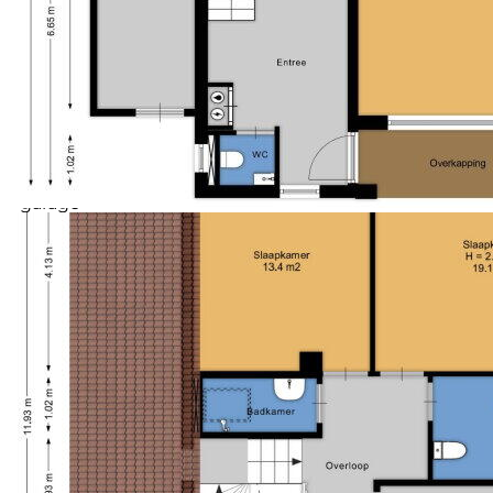
Details:
- 16 solar panels
- rolluik (achterzijde keuken) en buiten zonwering
- gedeeltelijk voorzien van vloerverwarming
- 5 slaapkamers (mogelijkheid tot 6 slaapkamers)
- 2 bathrooms
- basement
- woonoppervlakte 217 m²
- garage
- parking on own premises
- speelse woning
- gelegen aan De Gouwe
- heerlijke woonkamer met openslaande deuren
- energy label B
Kortom, de Badhuisweg 2 in Boskoop is een ideale
gezinswoning die comfort en ruimte biedt in een
prachtige omgeving. Schroom niet en maak snel een
afspraak voor een bezichtiging. U wilt deze kans niet
missen om uw droomhuis te vinden!