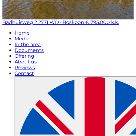
Badhuisweg 2
2771 WD · Boskoop
€ 795.000 k.k.
Home
Media
In the area
Documents
Offering
About us
Reviews
Contact